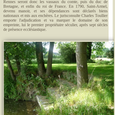
Rennes seront donc les vassaux du comte, puis du duc de
Bretagne, et enfin du roi de France. En 1790, Saint-Armel,
devenu manoir, et ses dépendances sont déclarés biens
nationaux et mis aux enchères. Le jurisconsulte Charles Toullier
emporte l'adjudication et va marquer le domaine de son
empreinte, lui le premier propriétaire séculier, après sept siècles
de présence ecclésiastique.