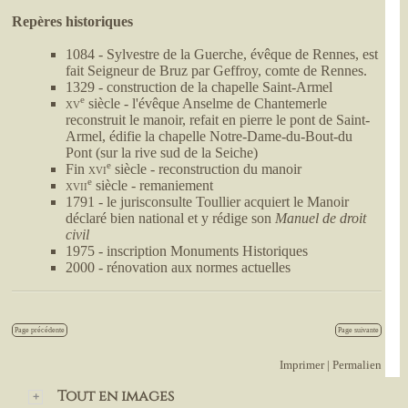
Repères historiques
1084 - Sylvestre de la Guerche, évêque de Rennes, est
fait Seigneur de Bruz par Geffroy, comte de Rennes.
1329 - construction de la chapelle Saint-Armel
e
xv
siècle - l'évêque Anselme de Chantemerle
reconstruit le manoir, refait en pierre le pont de Saint-
Armel, édifie la chapelle Notre-Dame-du-Bout-du
Pont (sur la rive sud de la Seiche)
e
Fin
xvi
siècle - reconstruction du manoir
e
xvii
siècle - remaniement
1791 - le jurisconsulte Toullier acquiert le Manoir
déclaré bien national et y rédige son
Manuel de droit
civil
1975 - inscription Monuments Historiques
2000 - rénovation aux normes actuelles
Page précédente
Page suivante
Imprimer
|
Permalien
Tout en images