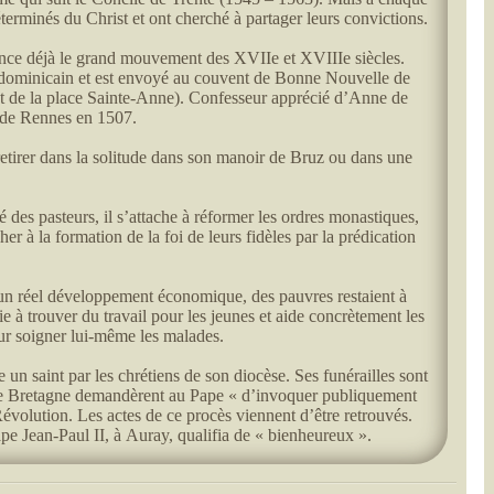
erminés du Christ et ont cherché à partager leurs convictions.
nce déjà le grand mouvement des XVIIe et XVIIIe siècles.
e dominicain et est envoyé au couvent de Bonne Nouvelle de
t de la place Sainte-Anne). Confesseur apprécié d’Anne de
e de Rennes en 1507.
 retirer dans la solitude dans son manoir de Bruz ou dans une
 des pasteurs, il s’attache à réformer les ordres monastiques,
er à la formation de la foi de leurs fidèles par la prédication
un réel développement économique, des pauvres restaient à
 à trouver du travail pour les jeunes et aide concrètement les
ur soigner lui-même les malades.
un saint par les chrétiens de son diocèse. Ses funérailles sont
ats de Bretagne demandèrent au Pape « d’invoquer publiquement
Révolution. Les actes de ce procès viennent d’être retrouvés.
ape Jean-Paul II, à Auray, qualifia de « bienheureux ».