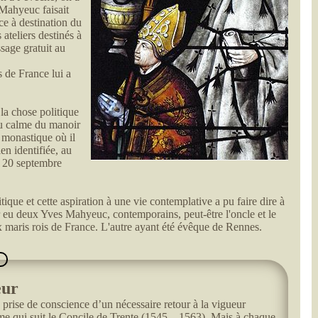
 Mahyeuc faisait
ce à destination du
 ateliers destinés à
sage gratuit au
 de France lui a
 la chose politique
 au calme du manoir
t monastique où il
en identifiée, au
le 20 septembre
tique et cette aspiration à une vie contemplative a pu faire dire à
r eu deux Yves Mahyeuc, contemporains, peut-être l'oncle et le
x maris rois de France. L'autre ayant été évêque de Rennes.
eur
 prise de conscience d’un nécessaire retour à la vigueur
orme qui suit le Concile de Trente (1545 – 1563). Mais à chaque