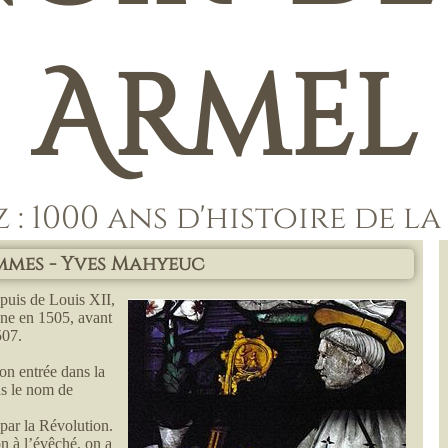
Armel
: 1000 ans d'histoire de l
ommes - Yves Mahyeuc
puis de Louis XII,
gne en 1505, avant
507.
on entrée dans la
us le nom de
 par la Révolution.
n à l’évêché, on a