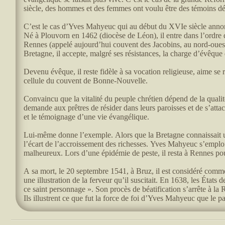
siècle, des hommes et des femmes ont voulu être des témoins dét
C’est le cas d’Yves Mahyeuc qui au début du XVIe siècle anno
Né à Plouvorn en 1462 (diocèse de Léon), il entre dans l’ordr
Rennes (appelé aujourd’hui couvent des Jacobins, au nord-oues
Bretagne, il accepte, malgré ses résistances, la charge d’évêqu
Devenu évêque, il reste fidèle à sa vocation religieuse, aime se
cellule du couvent de Bonne-Nouvelle.
Convaincu que la vitalité du peuple chrétien dépend de la qualité
demande aux prêtres de résider dans leurs paroisses et de s’attach
et le témoignage d’une vie évangélique.
Lui-même donne l’exemple. Alors que la Bretagne connaissait 
l’écart de l’accroissement des richesses. Yves Mahyeuc s’emploie
malheureux. Lors d’une épidémie de peste, il resta à Rennes po
A sa mort, le 20 septembre 1541, à Bruz, il est considéré comme 
une illustration de la ferveur qu’il suscitait. En 1638, les Ét
ce saint personnage ». Son procès de béatification s’arrête à la 
Ils illustrent ce que fut la force de foi d’Yves Mahyeuc que le p