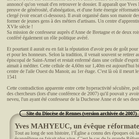
annoncé qu'on venait d'en retrouver le dossier. Il apparaît que Yves
preuve de générosité, d'abnégation, et d'une forte énergie réformatri
clergé (voir encart ci-dessous). Il avait organisé dans son manoir des
former de jeunes gens à des métiers d'artisans. Un centre d'apprentis
XVIe siècle !
Sa mission de confesseur auprès d'Anne de Bretagne et de deux rois
conféré également un rôle politique avéré.
Et pourtant il aurait eu en fait la réputation d'avoir peu de goût pour
et pour les honneurs. Selon la tradition, il venait souvent se retirer
épiscopal de Saint-Armel et restait enfermé dans une cellule d'espri
aimait à méditer. Cette cellule de 4,60m sur 1,40m est aujourd'hui bi
centre de l'aile Ouest du Manoir, au 1er étage. C'est là où il meurt 
1541
Cette contradiction apparente entre cette hyperactivité séculière, poli
des chercheurs (lors d'une conférence de 2007) qu'il pouvait y avoi
neveu, l'un ayant été confesseur de la Duchesse Anne et de ses deu
Site du Diocèse de Rennes (version archivée de 2007)
Yves MAHYEUC, un évêque réformat
Tout au long de son histoire, l’Église a connu des époques où la
évangélique se faisait plus vive. C’est le cas de la grande Réf